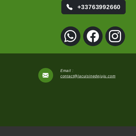
+33763992660
Email :
contact@lacuisinedejuju.com