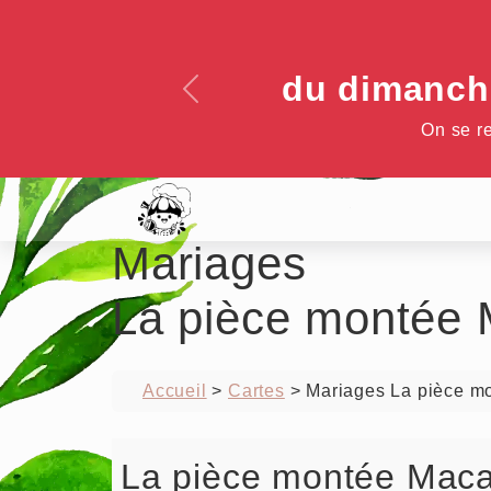
du dimanche
Previous
On se r
Mariages
La pièce montée 
Accueil
>
Cartes
>
Mariages La pièce mo
La pièce montée Maca