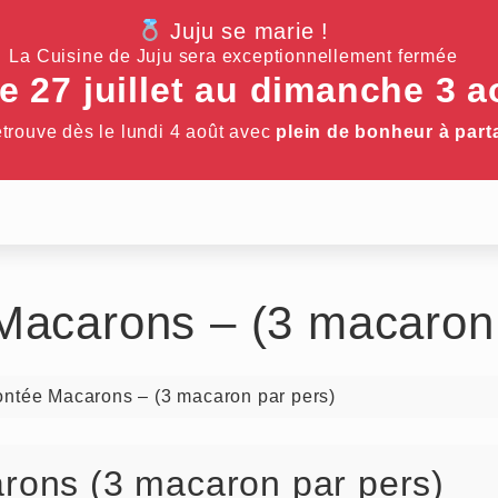
Juju se marie !
La Cuisine de Juju sera exceptionnellement fermée
 27 juillet au dimanche 3 a
etrouve dès le lundi 4 août avec
plein de bonheur à part
Macarons – (3 macaron 
ntée Macarons – (3 macaron par pers)
rons (3 macaron par pers)