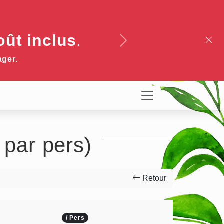
oût inclus
.
Next
ager.
par pers)
Retour
/ Pers